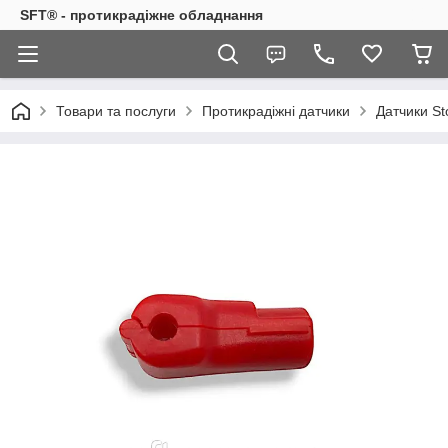
SFT® - протикрадіжне обладнання
Товари та послуги
Протикрадіжні датчики
Датчики St