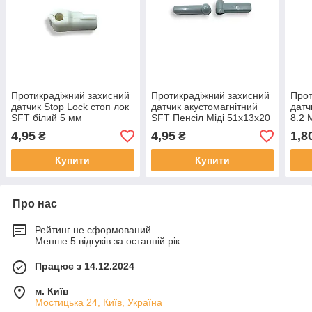
Протикрадіжний захисний
Протикрадіжний захисний
Прот
датчик Stop Lock стоп лок
датчик акустомагнітний
датч
SFT білий 5 мм
SFT Пенсіл Міді 51х13х20
8.2 
мм
50 м
4,95
4,95
1,8
₴
₴
Купити
Купити
Про нас
Рейтинг не сформований
Менше 5 відгуків за останній рік
Працює з 14.12.2024
м. Київ
Мостицька 24, Київ, Україна