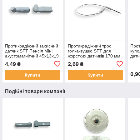
Протикрадіжний захисний
Протикрадіжний трос
Прот
датчик SFT Пенсіл Міні
голка-вушко SFT для
купо
акустомагнітний 45х13х19
жорстких датчиків 170 мм
датч
мм
білий
4,49
2,69
₴
₴
0,9
Купити
Купити
Подібні товари компанії