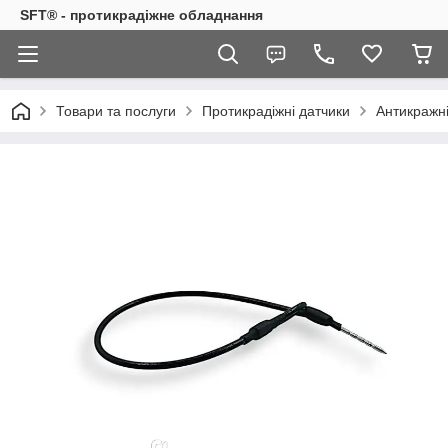
SFT® - протикрадіжне обладнання
Товари та послуги
Протикрадіжні датчики
Антикражні