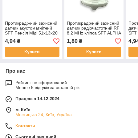
Протикрадіжний захисний
Протикрадіжний захисний
Прот
датчик акустомагнітний
датчик радіочастотний RF
датч
SFT Пенсіл Міді 51х13х20
8.2 MHz кліпса SFT ALPHA
SFT 
мм
50 мм білий
мм с
4,94
1,80
4,9
₴
₴
Купити
Купити
Про нас
Рейтинг не сформований
Менше 5 відгуків за останній рік
Працює з 14.12.2024
м. Київ
Мостицька 24, Київ, Україна
Контакти
Сьогодні вихідний