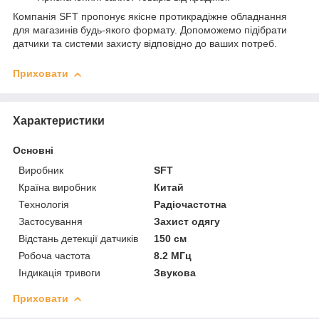
Компанія SFT пропонує якісне протикрадіжне обладнання
для магазинів будь-якого формату. Допоможемо підібрати
датчики та системи захисту відповідно до ваших потреб.
Приховати
Характеристики
Основні
Виробник
SFT
Країна виробник
Китай
Технологія
Радіочастотна
Застосування
Захист одягу
Відстань детекції датчиків
150 см
Робоча частота
8.2 МГц
Індикація тривоги
Звукова
Приховати