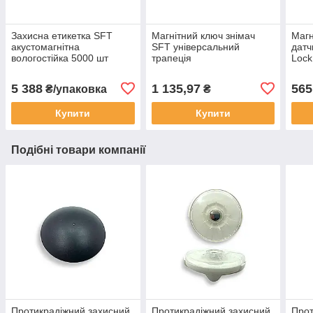
Захисна етикетка SFT
Магнітний ключ знімач
Магн
акустомагнітна
SFT універсальний
датч
вологостійка 5000 шт
трапеція
Lock
штрих-код
5 388
1 135,97
565
₴/упаковка
₴
Купити
Купити
Подібні товари компанії
Протикрадіжний захисний
Протикрадіжний захисний
Прот