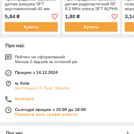
датчик ракушка SFT
датчик радіочастотний RF
голк
акустомагнітний 45 мм
8.2 MHz кліпса SFT ALPHA
жорс
чорний
50 мм білий
чор
5,84
1,80
3,1
₴
₴
Купити
Купити
Про нас
Рейтинг не сформований
Менше 5 відгуків за останній рік
Працює з 14.12.2024
м. Київ
Мостицька 24, Київ, Україна
Контакти
Сьогодні працює з 10:00 до 18:00
Показати весь графік роботи
Про нас