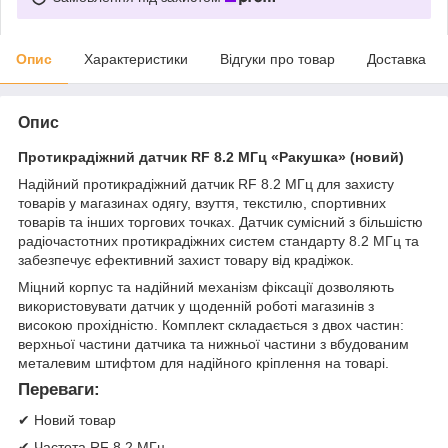
Опис
Характеристики
Відгуки про товар
Доставка
Опис
Протикрадіжний датчик RF 8.2 МГц «Ракушка» (новий)
Надійний протикрадіжний датчик RF 8.2 МГц для захисту
товарів у магазинах одягу, взуття, текстилю, спортивних
товарів та інших торгових точках. Датчик сумісний з більшістю
радіочастотних протикрадіжних систем стандарту 8.2 МГц та
забезпечує ефективний захист товару від крадіжок.
Міцний корпус та надійний механізм фіксації дозволяють
використовувати датчик у щоденній роботі магазинів з
високою прохідністю. Комплект складається з двох частин:
верхньої частини датчика та нижньої частини з вбудованим
металевим штифтом для надійного кріплення на товарі.
Переваги:
✔ Новий товар
✔ Частота RF 8.2 МГц