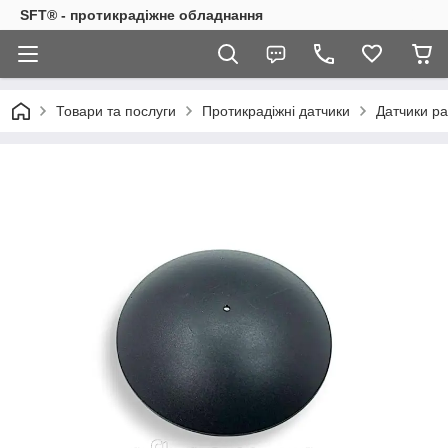
SFT® - протикрадіжне обладнання
Товари та послуги
Протикрадіжні датчики
Датчики ра